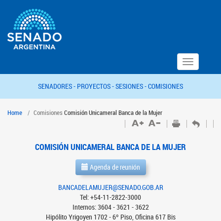
Toggle
navigation
SENADORES -
PROYECTOS -
SESIONES -
COMISIONES
Home
Comisiones
Comisión Unicameral Banca de la Mujer
COMISIÓN UNICAMERAL BANCA DE LA MUJER
Agenda de reunión
BANCADELAMUJER@SENADO.GOB.AR
Tel: +54-11-2822-3000
Internos: 3604 - 3621 - 3622
Hipólito Yrigoyen 1702 - 6º Piso, Oficina 617 Bis