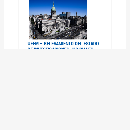
UFEM – RELEVAMIENTO DEL ESTADO
DE INVESTIGACIONES JUDICIALES
2015-2020
08/03/2022
La UFEM presenta el "Relevamiento del estado
de las investigaciones judiciales por muertes
violentas de mujeres cis, mujeres trans y
travestis en la Ciudad Autónoma de Buenos
Aires (años 2015-2020)"