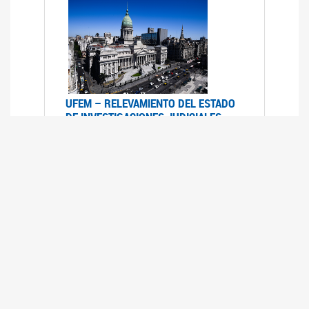
UFEM – RELEVAMIENTO DEL ESTADO
DE INVESTIGACIONES JUDICIALES
2015-2020
08/03/2022
La UFEM presenta el "Relevamiento del estado
de las investigaciones judiciales por muertes
violentas de mujeres cis, mujeres trans y
travestis en la Ciudad Autónoma de Buenos
Aires (años 2015-2020)"