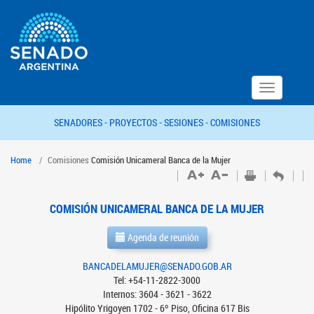
Toggle
navigation
SENADORES -
PROYECTOS -
SESIONES -
COMISIONES
Home
Comisiones
Comisión Unicameral Banca de la Mujer
COMISIÓN UNICAMERAL BANCA DE LA MUJER
Agenda de reunión
BANCADELAMUJER@SENADO.GOB.AR
Tel: +54-11-2822-3000
Internos: 3604 - 3621 - 3622
Hipólito Yrigoyen 1702 - 6º Piso, Oficina 617 Bis