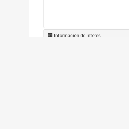
Información de Interés
L
F
1
El
en
co
I
D
1
El
gé