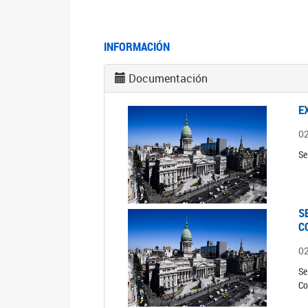
INFORMACIÓN
Documentación
E
0
Se
S
C
0
Se
Co