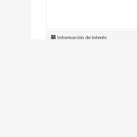
Información de Interés
A
2
La
po
I
2
Se
co