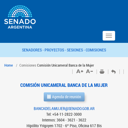
Toggle
navigation
SENADORES -
PROYECTOS -
SESIONES -
COMISIONES
Home
Comisiones
Comisión Unicameral Banca de la Mujer
COMISIÓN UNICAMERAL BANCA DE LA MUJER
Agenda de reunión
BANCADELAMUJER@SENADO.GOB.AR
Tel: +54-11-2822-3000
Internos: 3604 - 3621 - 3622
Hipólito Yrigoyen 1702 - 6º Piso, Oficina 617 Bis