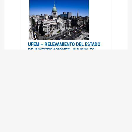
UFEM – RELEVAMIENTO DEL ESTADO
DE INVESTIGACIONES JUDICIALES
2015-2020
08/03/2022
La UFEM presenta el "Relevamiento del estado
de las investigaciones judiciales por muertes
violentas de mujeres cis, mujeres trans y
travestis en la Ciudad Autónoma de Buenos
Aires (años 2015-2020)"