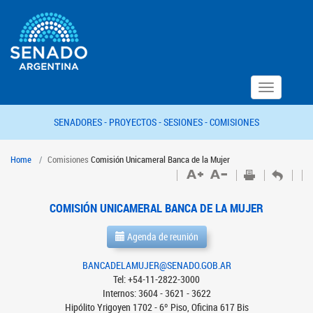
Toggle
navigation
SENADORES -
PROYECTOS -
SESIONES -
COMISIONES
Home
Comisiones
Comisión Unicameral Banca de la Mujer
COMISIÓN UNICAMERAL BANCA DE LA MUJER
Agenda de reunión
BANCADELAMUJER@SENADO.GOB.AR
Tel: +54-11-2822-3000
Internos: 3604 - 3621 - 3622
Hipólito Yrigoyen 1702 - 6º Piso, Oficina 617 Bis