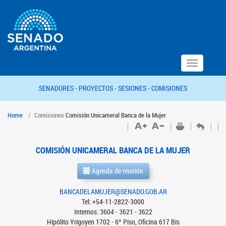
Toggle
navigation
SENADORES -
PROYECTOS -
SESIONES -
COMISIONES
Home
Comisiones
Comisión Unicameral Banca de la Mujer
COMISIÓN UNICAMERAL BANCA DE LA MUJER
Agenda de reunión
BANCADELAMUJER@SENADO.GOB.AR
Tel: +54-11-2822-3000
Internos: 3604 - 3621 - 3622
Hipólito Yrigoyen 1702 - 6º Piso, Oficina 617 Bis