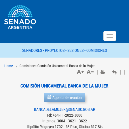
Toggle
navigation
SENADORES -
PROYECTOS -
SESIONES -
COMISIONES
Home
Comisiones
Comisión Unicameral Banca de la Mujer
COMISIÓN UNICAMERAL BANCA DE LA MUJER
Agenda de reunión
BANCADELAMUJER@SENADO.GOB.AR
Tel: +54-11-2822-3000
Internos: 3604 - 3621 - 3622
Hipólito Yrigoyen 1702 - 6º Piso, Oficina 617 Bis