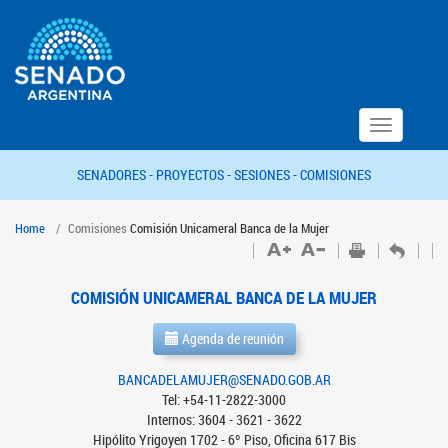
Toggle
navigation
SENADORES -
PROYECTOS -
SESIONES -
COMISIONES
Home
Comisiones
Comisión Unicameral Banca de la Mujer
COMISIÓN UNICAMERAL BANCA DE LA MUJER
Agenda de reunión
BANCADELAMUJER@SENADO.GOB.AR
Tel: +54-11-2822-3000
Internos: 3604 - 3621 - 3622
Hipólito Yrigoyen 1702 - 6º Piso, Oficina 617 Bis