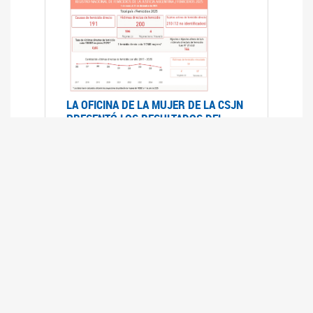
LA OFICINA DE LA MUJER DE LA CSJN
PRESENTÓ LOS RESULTADOS DEL
REGISTRO NACIONAL DE FEMICIDIOS
DE LA JUSTICIA ARGENTINA 2025
17/07/2026
El Registro Nacional de Femicidios de la
Justicia Argentina (RNFJA) identifica y analiza
las 204 causas judiciales iniciadas en 2025, en
las que se investigan los presuntos femicidios
de 200 mujeres cis, trans y travestis. Los datos
se encuentran disponibles para su consulta a
través de una nueva he