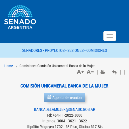
Toggle
navigation
SENADORES -
PROYECTOS -
SESIONES -
COMISIONES
Home
Comisiones
Comisión Unicameral Banca de la Mujer
COMISIÓN UNICAMERAL BANCA DE LA MUJER
Agenda de reunión
BANCADELAMUJER@SENADO.GOB.AR
Tel: +54-11-2822-3000
Internos: 3604 - 3621 - 3622
Hipólito Yrigoyen 1702 - 6º Piso, Oficina 617 Bis