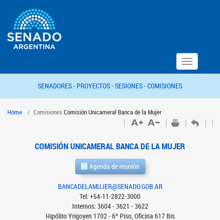
Toggle
navigation
SENADORES -
PROYECTOS -
SESIONES -
COMISIONES
Home
Comisiones
Comisión Unicameral Banca de la Mujer
COMISIÓN UNICAMERAL BANCA DE LA MUJER
Agenda de reunión
BANCADELAMUJER@SENADO.GOB.AR
Tel: +54-11-2822-3000
Internos: 3604 - 3621 - 3622
Hipólito Yrigoyen 1702 - 6º Piso, Oficina 617 Bis