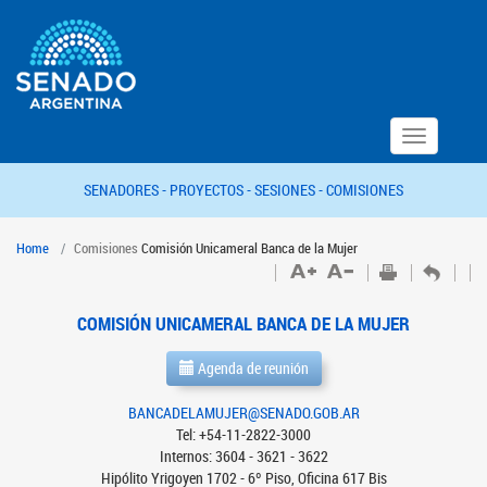
Toggle
navigation
SENADORES -
PROYECTOS -
SESIONES -
COMISIONES
Home
Comisiones
Comisión Unicameral Banca de la Mujer
COMISIÓN UNICAMERAL BANCA DE LA MUJER
Agenda de reunión
BANCADELAMUJER@SENADO.GOB.AR
Tel: +54-11-2822-3000
Internos: 3604 - 3621 - 3622
Hipólito Yrigoyen 1702 - 6º Piso, Oficina 617 Bis