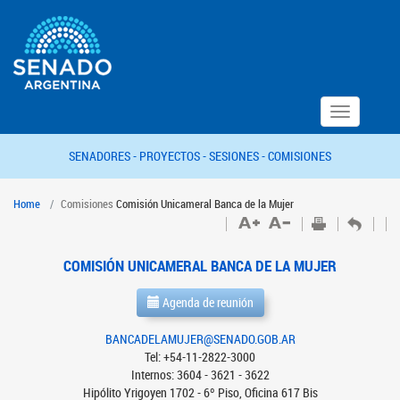
Toggle
navigation
SENADORES -
PROYECTOS -
SESIONES -
COMISIONES
Home
Comisiones
Comisión Unicameral Banca de la Mujer
COMISIÓN UNICAMERAL BANCA DE LA MUJER
Agenda de reunión
BANCADELAMUJER@SENADO.GOB.AR
Tel: +54-11-2822-3000
Internos: 3604 - 3621 - 3622
Hipólito Yrigoyen 1702 - 6º Piso, Oficina 617 Bis