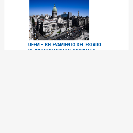
UFEM – RELEVAMIENTO DEL ESTADO
DE INVESTIGACIONES JUDICIALES
2015-2020
08/03/2022
La UFEM presenta el "Relevamiento del estado
de las investigaciones judiciales por muertes
violentas de mujeres cis, mujeres trans y
travestis en la Ciudad Autónoma de Buenos
Aires (años 2015-2020)"