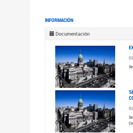
INFORMACIÓN
Documentación
E
0
Se
S
C
0
Se
Co