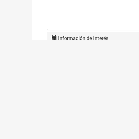
Información de Interés
A
2
La
po
I
2
Se
co