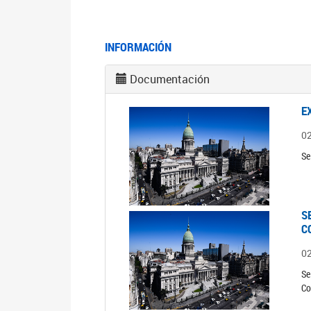
INFORMACIÓN
Documentación
E
0
Se
S
C
0
Se
Co