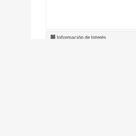
Información de Interés
L
F
1
El
en
co
I
D
1
El
gé