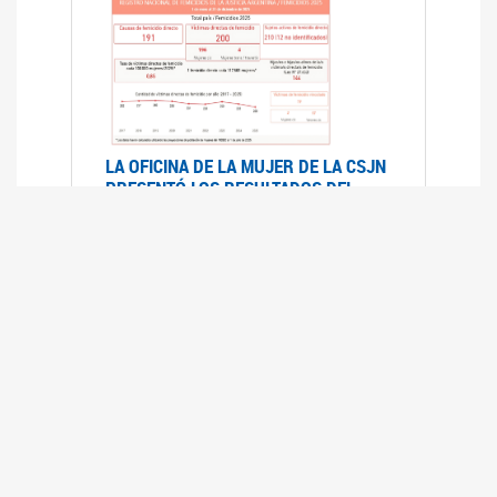
LA OFICINA DE LA MUJER DE LA CSJN
PRESENTÓ LOS RESULTADOS DEL
REGISTRO NACIONAL DE FEMICIDIOS
DE LA JUSTICIA ARGENTINA 2025
17/07/2026
El Registro Nacional de Femicidios de la
Justicia Argentina (RNFJA) identifica y analiza
las 204 causas judiciales iniciadas en 2025, en
las que se investigan los presuntos femicidios
de 200 mujeres cis, trans y travestis. Los datos
se encuentran disponibles para su consulta a
través de una nueva he