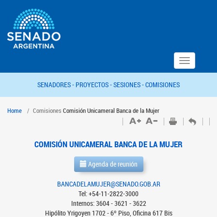
Toggle
navigation
SENADORES -
PROYECTOS -
SESIONES -
COMISIONES
Home
Comisiones
Comisión Unicameral Banca de la Mujer
COMISIÓN UNICAMERAL BANCA DE LA MUJER
Agenda de reunión
BANCADELAMUJER@SENADO.GOB.AR
Tel: +54-11-2822-3000
Internos: 3604 - 3621 - 3622
Hipólito Yrigoyen 1702 - 6º Piso, Oficina 617 Bis