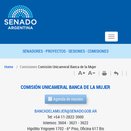
Toggle
navigation
SENADORES -
PROYECTOS -
SESIONES -
COMISIONES
Home
Comisiones
Comisión Unicameral Banca de la Mujer
COMISIÓN UNICAMERAL BANCA DE LA MUJER
Agenda de reunión
BANCADELAMUJER@SENADO.GOB.AR
Tel: +54-11-2822-3000
Internos: 3604 - 3621 - 3622
Hipólito Yrigoyen 1702 - 6º Piso, Oficina 617 Bis