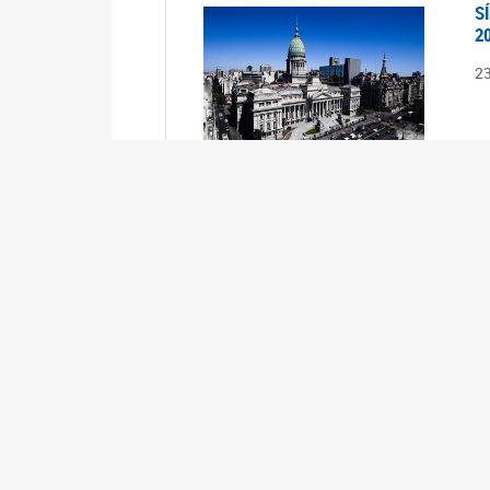
S
2
2
S
2
2
A
1