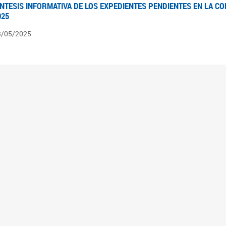
ÍNTESIS INFORMATIVA DE LOS EXPEDIENTES PENDIENTES EN LA COM
025
3/05/2025
ÍNTESIS INFORMATIVA DE LOS EXPEDIENTES PENDIENTES EN LA COM
025
1/05/2025
VANCES LEGISLATIVOS EN TEMÁTICAS DE GÉNERO A 2023
2/05/2025