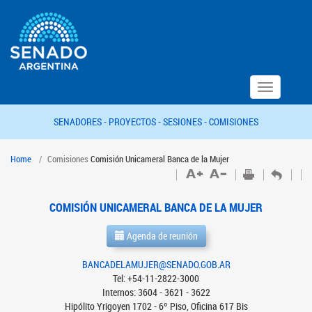
Toggle
navigation
SENADORES -
PROYECTOS -
SESIONES -
COMISIONES
Home
Comisiones
Comisión Unicameral Banca de la Mujer
COMISIÓN UNICAMERAL BANCA DE LA MUJER
Agenda de reunión
BANCADELAMUJER@SENADO.GOB.AR
Tel: +54-11-2822-3000
Internos: 3604 - 3621 - 3622
Hipólito Yrigoyen 1702 - 6º Piso, Oficina 617 Bis