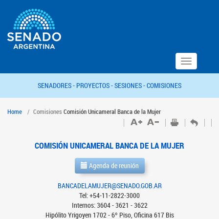
Toggle
navigation
SENADORES -
PROYECTOS -
SESIONES -
COMISIONES
Home
Comisiones
Comisión Unicameral Banca de la Mujer
COMISIÓN UNICAMERAL BANCA DE LA MUJER
Agenda de reunión
BANCADELAMUJER@SENADO.GOB.AR
Tel: +54-11-2822-3000
Internos: 3604 - 3621 - 3622
Hipólito Yrigoyen 1702 - 6º Piso, Oficina 617 Bis