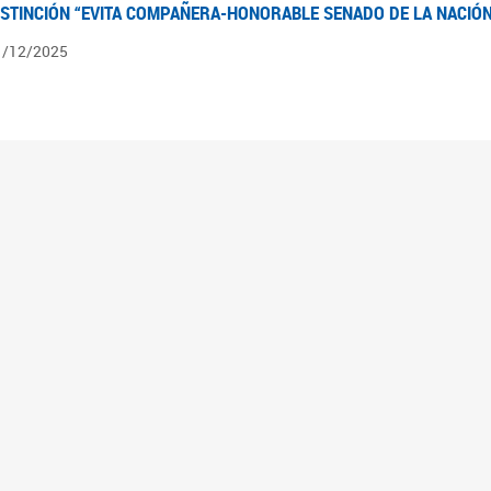
ISTINCIÓN “EVITA COMPAÑERA-HONORABLE SENADO DE LA NACIÓN
1/12/2025
ÍNTESIS INFORMATIVA DE LOS EXPEDIENTES PENDIENTES EN LA COM
025
3/10/2025
ÍNTESIS INFORMATIVA DE LOS EXPEDIENTES PENDIENTES EN LA COM
025
1/10/2025