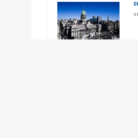
D
0
S
2
1
S
2
0