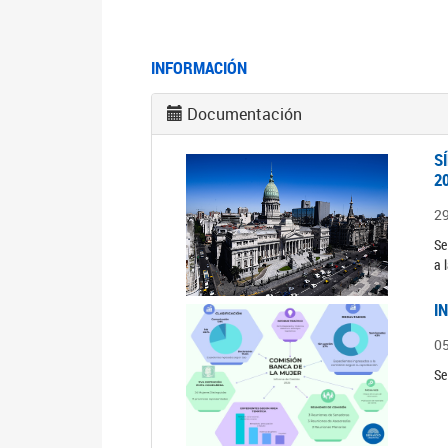
INFORMACIÓN
Documentación
S
2
2
Se
a 
I
0
Se