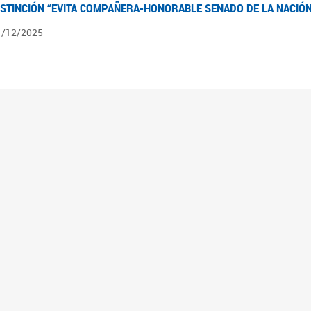
ISTINCIÓN “EVITA COMPAÑERA-HONORABLE SENADO DE LA NACIÓN
1/12/2025
ÍNTESIS INFORMATIVA DE LOS EXPEDIENTES PENDIENTES EN LA COM
025
3/10/2025
ÍNTESIS INFORMATIVA DE LOS EXPEDIENTES PENDIENTES EN LA COM
025
1/10/2025