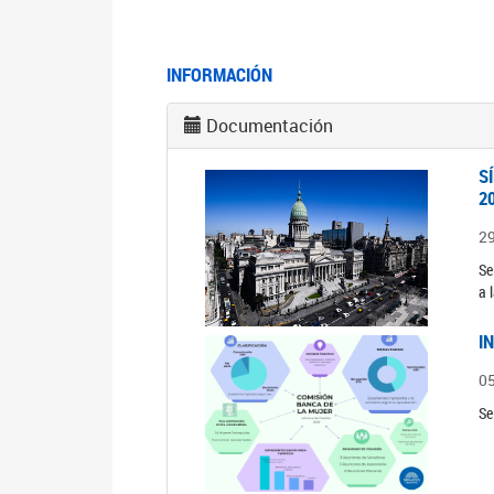
INFORMACIÓN
Documentación
S
2
2
Se
a 
I
0
Se