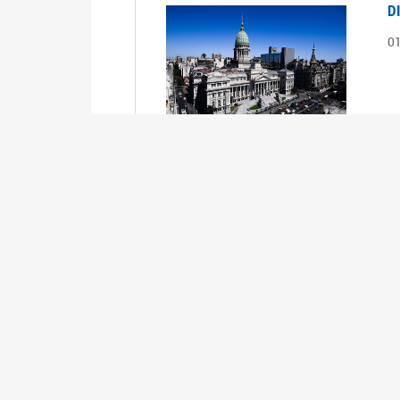
D
0
S
2
1
S
2
0