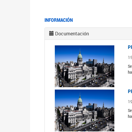
INFORMACIÓN
Documentación
P
1
Se
ha
P
1
Se
ha