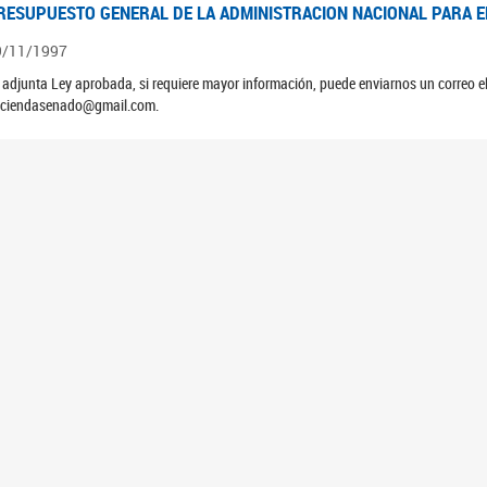
RESUPUESTO GENERAL DE LA ADMINISTRACION NACIONAL PARA EL
9/11/1997
 adjunta Ley aprobada, si requiere mayor información, puede enviarnos un correo 
ciendasenado@gmail.com.
RESUPUESTO GENERAL DE LA ADMINISTRACION NACIONAL PARA EL
9/11/1996
 adjunta Ley aprobada, si requiere mayor información, puede enviarnos un correo 
ciendasenado@gmail.com.
RESUPUESTO GENERAL DE LA ADMINISTRACION NACIONAL PARA EL
5/11/1995
 adjunta Ley aprobada, si requiere mayor información, puede enviarnos un correo 
ciendasenado@gmail.com.