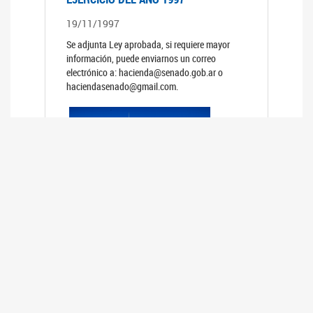
19/11/1997
Se adjunta Ley aprobada, si requiere mayor
información, puede enviarnos un correo
electrónico a: hacienda@senado.gob.ar o
haciendasenado@gmail.com.
PRESUPUESTO GENERAL DE LA
ADMINISTRACION NACIONAL PARA EL
EJERCICIO DEL AÑO 1996
19/11/1996
Se adjunta Ley aprobada, si requiere mayor
información, puede enviarnos un correo