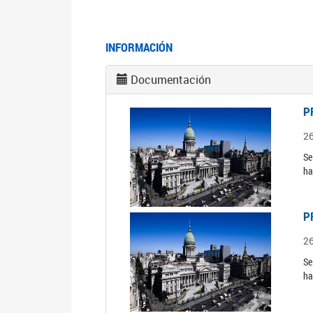
INFORMACIÓN
Documentación
P
2
Se
ha
P
2
Se
ha