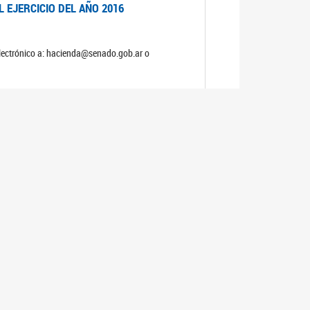
 EJERCICIO DEL AÑO 2016
electrónico a: hacienda@senado.gob.ar o
 EJERCICIO DEL AÑO 2015
electrónico a: hacienda@senado.gob.ar o
 EJERCICIO DEL AÑO 2014
electrónico a: hacienda@senado.gob.ar o