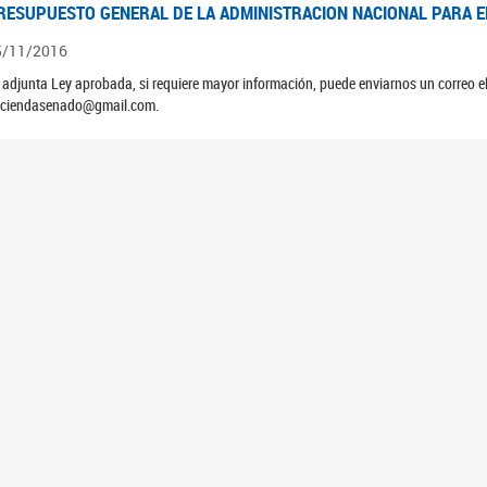
RESUPUESTO GENERAL DE LA ADMINISTRACION NACIONAL PARA EL
5/11/2016
 adjunta Ley aprobada, si requiere mayor información, puede enviarnos un correo 
ciendasenado@gmail.com.
RESUPUESTO GENERAL DE LA ADMINISTRACION NACIONAL PARA EL
5/11/2015
 adjunta Ley aprobada, si requiere mayor información, puede enviarnos un correo 
ciendasenado@gmail.com.
RESUPUESTO GENERAL DE LA ADMINISTRACION NACIONAL PARA EL
5/11/2014
 adjunta Ley aprobada, si requiere mayor información, puede enviarnos un correo 
ciendasenado@gmail.com.