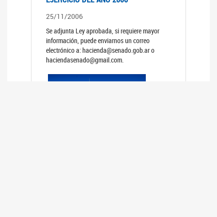
25/11/2006
Se adjunta Ley aprobada, si requiere mayor
información, puede enviarnos un correo
electrónico a: hacienda@senado.gob.ar o
haciendasenado@gmail.com.
REUNIÓN N°39 PLENARIA DE LAS
COMISIONES DE LEGISLACIÓN
GENERAL Y DE PRESUPUESTO Y
HACIENDA
24/10/2006
TRATAMIENTO DE LOS EXPEDIENTES: