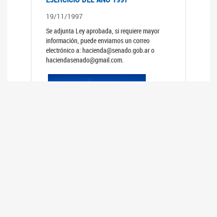
19/11/1997
Se adjunta Ley aprobada, si requiere mayor
información, puede enviarnos un correo
electrónico a: hacienda@senado.gob.ar o
haciendasenado@gmail.com.
PRESUPUESTO GENERAL DE LA
ADMINISTRACION NACIONAL PARA EL
EJERCICIO DEL AÑO 1996
19/11/1996
Se adjunta Ley aprobada, si requiere mayor
información, puede enviarnos un correo