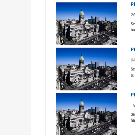
P
2
Se
ha
P
0
Se
a:
P
1
Se
ha