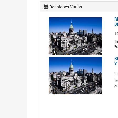
Reuniones Varias
R
D
1
Tr
Es
R
Y
2
Tr
el