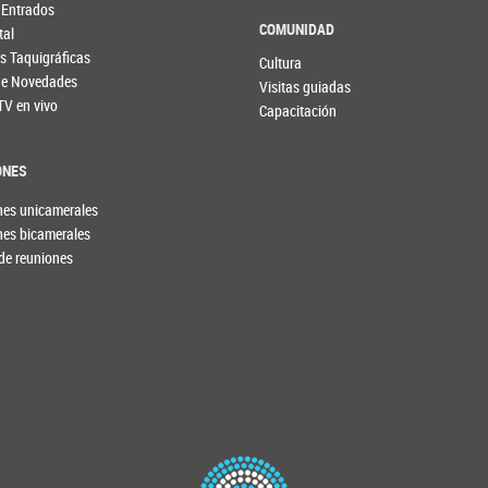
 Entrados
COMUNIDAD
tal
s Taquigráficas
Cultura
 de Novedades
Visitas guiadas
TV en vivo
Capacitación
ONES
nes unicamerales
nes bicamerales
de reuniones