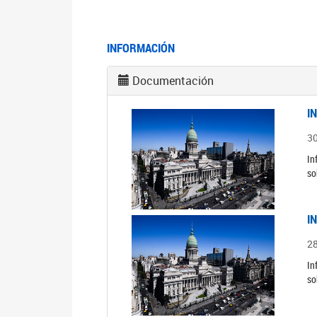
INFORMACIÓN
Documentación
I
3
In
so
I
2
In
so