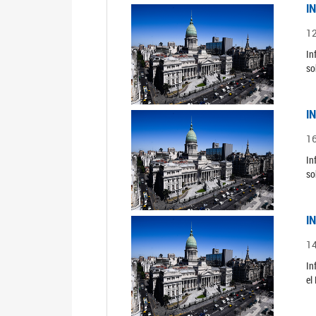
I
1
In
so
I
1
In
so
I
1
In
el