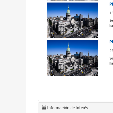
P
1
Se
ha
P
2
Se
ha
Información de Interés