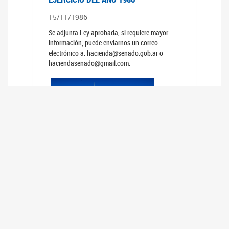
15/11/1986
Se adjunta Ley aprobada, si requiere mayor
información, puede enviarnos un correo
electrónico a: hacienda@senado.gob.ar o
haciendasenado@gmail.com.
PRESUPUESTO GENERAL DE LA
ADMINISTRACION NACIONAL PARA EL
EJERCICIO DEL AÑO 1985
15/11/1985
Se adjunta Ley aprobada, si requiere mayor
información, puede enviarnos un correo