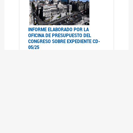
INFORME ELABORADO POR LA
OFICINA DE PRESUPUESTO DEL
CONGRESO SOBRE EXPEDIENTE CD-
05/25
07/07/2025
Informe elaborado por la Oficina de
Presupuesto del Congreso (OPC) a pedido de la
comisión de Presupuesto y Hacienda del HSN
sobre el expediente CD-05/25, Proyecto de Ley
en revisión que declara la emergencia en
discapacidad en todo el territorio nacional
hasta el 31 de diciembre de 2026.- inclu