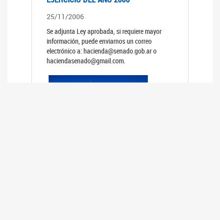
25/11/2006
Se adjunta Ley aprobada, si requiere mayor
información, puede enviarnos un correo
electrónico a: hacienda@senado.gob.ar o
haciendasenado@gmail.com.
REUNIÓN N°39 PLENARIA DE LAS
COMISIONES DE LEGISLACIÓN
GENERAL Y DE PRESUPUESTO Y
HACIENDA
24/10/2006
TRATAMIENTO DE LOS EXPEDIENTES: