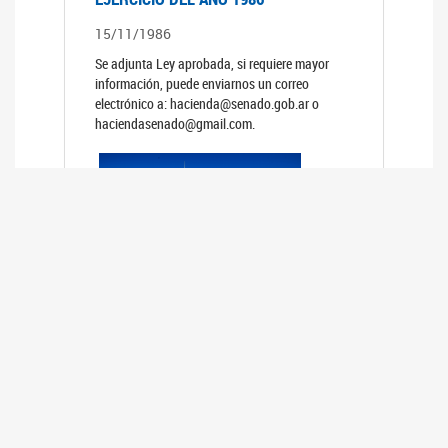
15/11/1986
Se adjunta Ley aprobada, si requiere mayor
información, puede enviarnos un correo
electrónico a: hacienda@senado.gob.ar o
haciendasenado@gmail.com.
PRESUPUESTO GENERAL DE LA
ADMINISTRACION NACIONAL PARA EL
EJERCICIO DEL AÑO 1985
15/11/1985
Se adjunta Ley aprobada, si requiere mayor
información, puede enviarnos un correo