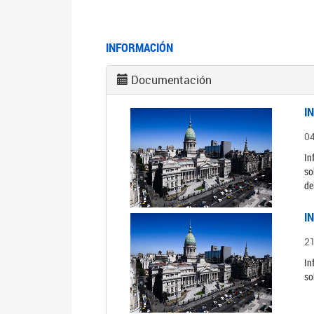
INFORMACIÓN
Documentación
I
0
In
so
de
I
2
In
so