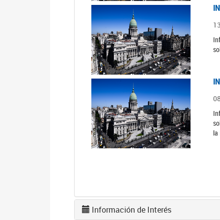
I
1
In
so
I
0
In
so
la
Información de Interés