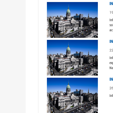
I
1
In
so
ac
I
2
In
ex
Na
I
2
In