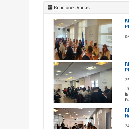
Reuniones Varias
R
P
0
R
P
2
Tr
la
Pr
R
H
2