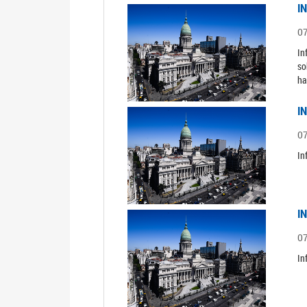
I
0
In
so
ha
I
0
In
I
0
In