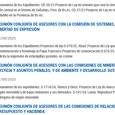
atamiento de los Expedientes: CD-35/23 Proyecto de Ley en revisión que crea la Un
de central en el Distrito de Cañuelas, Prov. de Bs.As. CD-37/23 Proyecto de Ley en r
ladillo en la Provincia de Bs As.
EUNIÓN CONJUNTA DE ASESORES CON LA COMISIÓN DE SISTEMAS,
IBERTAD DE EXPRESIÓN
2/09/2025
atamiento de los Expedientes:Proyectos de ley:S-579/25, Abad: Proyecto de Ley que 
nmemoración y homenaje al Papa Francisco.Proyectos de comunicación:S-675/25,
licita la impresión de estampillas postales, en conme
EUNIÓN CONJUNTA DE ASESORES CON LAS COMISIONES DE MINERÍ
USTICIA Y ASUNTOS PENALES; Y DE AMBIENTE Y DESARROLLO SU
7/08/2025
atamiento de los expedientes: S-1714/24, Terenzi y Otros: Proyecto de Ley de marco 
igen renovable y de bajas emisiones y sus derivados. S-141/24, Leavy: Reproduce 
drógeno de origen renovable.
EUNIÓN CONJUNTA DE ASESORES DE LAS COMISIONES DE RELACIO
RESUPUESTO Y HACIENDA