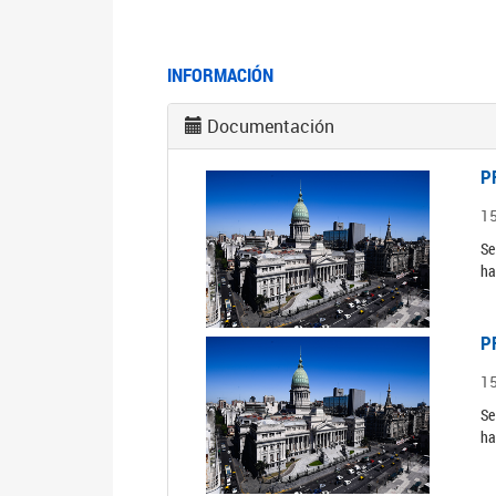
INFORMACIÓN
Documentación
P
1
Se
ha
P
1
Se
ha