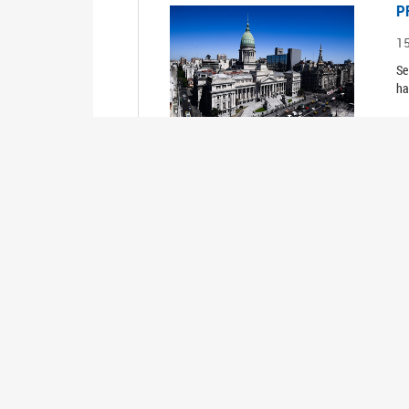
P
1
Se
ha
P
1
Se
ha
Información de Interés