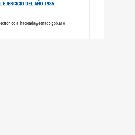
 EJERCICIO DEL AÑO 1986
electrónico a: hacienda@senado.gob.ar o
 EJERCICIO DEL AÑO 1985
electrónico a: hacienda@senado.gob.ar o