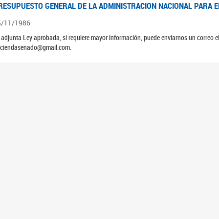
RESUPUESTO GENERAL DE LA ADMINISTRACION NACIONAL PARA EL
5/11/1986
 adjunta Ley aprobada, si requiere mayor información, puede enviarnos un correo 
ciendasenado@gmail.com.
RESUPUESTO GENERAL DE LA ADMINISTRACION NACIONAL PARA EL
5/11/1985
 adjunta Ley aprobada, si requiere mayor información, puede enviarnos un correo 
ciendasenado@gmail.com.
6
<<
<
2
3
4
5