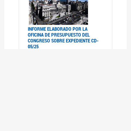
INFORME ELABORADO POR LA
OFICINA DE PRESUPUESTO DEL
CONGRESO SOBRE EXPEDIENTE CD-
05/25
07/07/2025
Informe elaborado por la Oficina de
Presupuesto del Congreso (OPC) a pedido de la
comisión de Presupuesto y Hacienda del HSN
sobre el expediente CD-05/25, Proyecto de Ley
en revisión que declara la emergencia en
discapacidad en todo el territorio nacional
hasta el 31 de diciembre de 2026.- inclu