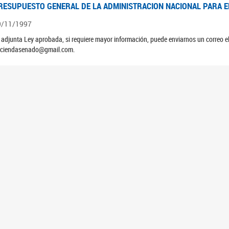
RESUPUESTO GENERAL DE LA ADMINISTRACION NACIONAL PARA EL
9/11/1997
 adjunta Ley aprobada, si requiere mayor información, puede enviarnos un correo 
ciendasenado@gmail.com.
RESUPUESTO GENERAL DE LA ADMINISTRACION NACIONAL PARA EL
9/11/1996
 adjunta Ley aprobada, si requiere mayor información, puede enviarnos un correo 
ciendasenado@gmail.com.
RESUPUESTO GENERAL DE LA ADMINISTRACION NACIONAL PARA EL
5/11/1995
 adjunta Ley aprobada, si requiere mayor información, puede enviarnos un correo 
ciendasenado@gmail.com.