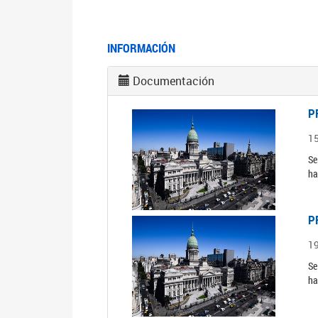
INFORMACIÓN
Documentación
P
1
Se
ha
P
1
Se
ha