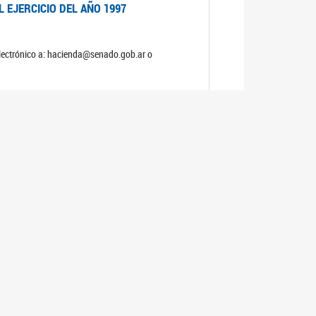
 EJERCICIO DEL AÑO 1997
electrónico a: hacienda@senado.gob.ar o
 EJERCICIO DEL AÑO 1996
electrónico a: hacienda@senado.gob.ar o
 EJERCICIO DEL AÑO 1995
electrónico a: hacienda@senado.gob.ar o