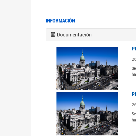
INFORMACIÓN
Documentación
P
2
Se
ha
P
2
Se
ha