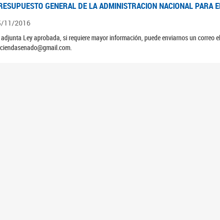
RESUPUESTO GENERAL DE LA ADMINISTRACION NACIONAL PARA EL
5/11/2016
 adjunta Ley aprobada, si requiere mayor información, puede enviarnos un correo 
ciendasenado@gmail.com.
RESUPUESTO GENERAL DE LA ADMINISTRACION NACIONAL PARA EL
5/11/2015
 adjunta Ley aprobada, si requiere mayor información, puede enviarnos un correo 
ciendasenado@gmail.com.
RESUPUESTO GENERAL DE LA ADMINISTRACION NACIONAL PARA EL
5/11/2014
 adjunta Ley aprobada, si requiere mayor información, puede enviarnos un correo 
ciendasenado@gmail.com.