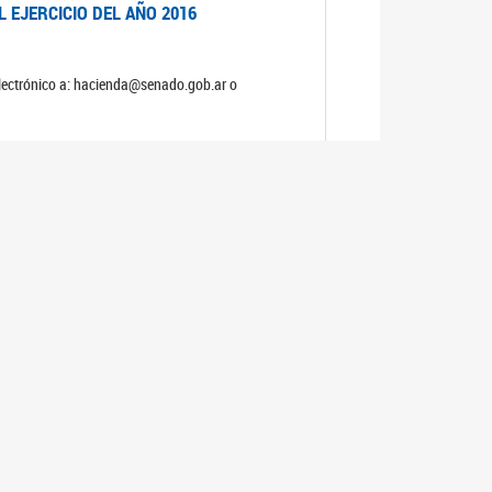
 EJERCICIO DEL AÑO 2016
electrónico a: hacienda@senado.gob.ar o
 EJERCICIO DEL AÑO 2015
electrónico a: hacienda@senado.gob.ar o
 EJERCICIO DEL AÑO 2014
electrónico a: hacienda@senado.gob.ar o