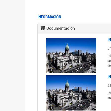
INFORMACIÓN
Documentación
I
0
In
so
de
I
2
In
so