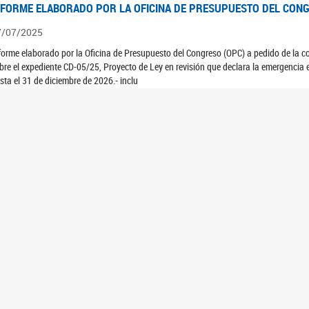
NFORME ELABORADO POR LA OFICINA DE PRESUPUESTO DEL CONG
7/07/2025
forme elaborado por la Oficina de Presupuesto del Congreso (OPC) a pedido de la 
bre el expediente CD-05/25, Proyecto de Ley en revisión que declara la emergencia e
sta el 31 de diciembre de 2026.- inclu
NFORME ELABORADO POR LA OFICINA DE PRESUPUESTO DEL CONG
7/07/2025
forme elaborado por la Oficina de Presupuesto del Congreso (OPC) a pedido de la 
NFORME ELABORADO POR LA OFICINA DE PRESUPUESTO DEL CONG
7/07/2025
forme elaborado por la Oficina de Presupuesto del Congreso (OPC) a pedido de la 