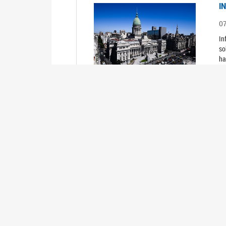
I
0
In
so
ha
I
0
In
I
0
In