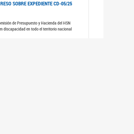
RESO SOBRE EXPEDIENTE CD-05/25
comisión de Presupuesto y Hacienda del HSN
n discapacidad en todo el territorio nacional
RESO SOBRE EXPEDIENTE CD-04/25
comisión de Presupuesto y Hacienda del HSN
RESO SOBRE EXPEDIENTE CD-06/25
comisión de Presupuesto y Hacienda del HSN.