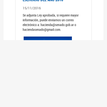
15/11/2016
Se adjunta Ley aprobada, si requiere mayor
información, puede enviarnos un correo
electrónico a: hacienda@senado.gob.ar o
haciendasenado@gmail.com.
PRESUPUESTO GENERAL DE LA
ADMINISTRACION NACIONAL PARA EL
EJERCICIO DEL AÑO 2015
15/11/2015
Se adjunta Ley aprobada, si requiere mayor
información, puede enviarnos un correo