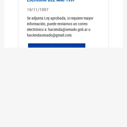
19/11/1997
Se adjunta Ley aprobada, si requiere mayor
información, puede enviarnos un correo
electrónico a: hacienda@senado.gob.ar o
haciendasenado@gmail.com.
PRESUPUESTO GENERAL DE LA
ADMINISTRACION NACIONAL PARA EL
EJERCICIO DEL AÑO 1996
19/11/1996
Se adjunta Ley aprobada, si requiere mayor
información, puede enviarnos un correo