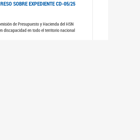
RESO SOBRE EXPEDIENTE CD-05/25
comisión de Presupuesto y Hacienda del HSN
n discapacidad en todo el territorio nacional
RESO SOBRE EXPEDIENTE CD-04/25
comisión de Presupuesto y Hacienda del HSN
RESO SOBRE EXPEDIENTE CD-06/25
comisión de Presupuesto y Hacienda del HSN.