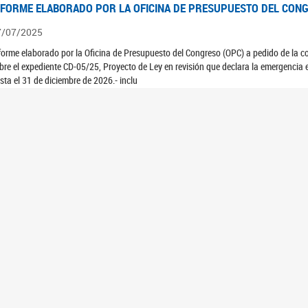
NFORME ELABORADO POR LA OFICINA DE PRESUPUESTO DEL CONG
7/07/2025
forme elaborado por la Oficina de Presupuesto del Congreso (OPC) a pedido de la 
bre el expediente CD-05/25, Proyecto de Ley en revisión que declara la emergencia e
sta el 31 de diciembre de 2026.- inclu
NFORME ELABORADO POR LA OFICINA DE PRESUPUESTO DEL CONG
7/07/2025
forme elaborado por la Oficina de Presupuesto del Congreso (OPC) a pedido de la 
NFORME ELABORADO POR LA OFICINA DE PRESUPUESTO DEL CONG
7/07/2025
forme elaborado por la Oficina de Presupuesto del Congreso (OPC) a pedido de la 