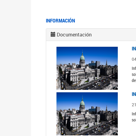
INFORMACIÓN
Documentación
I
0
In
so
de
I
2
In
so