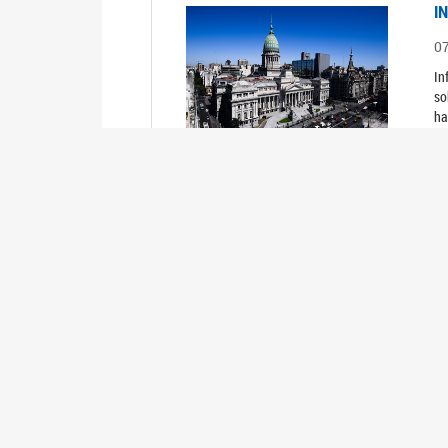
I
0
In
so
ha
I
0
In
I
0
In