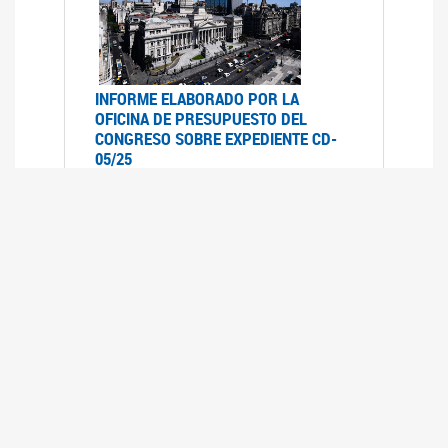
INFORME ELABORADO POR LA
OFICINA DE PRESUPUESTO DEL
CONGRESO SOBRE EXPEDIENTE CD-
05/25
07/07/2025
Informe elaborado por la Oficina de
Presupuesto del Congreso (OPC) a pedido de la
comisión de Presupuesto y Hacienda del HSN
sobre el expediente CD-05/25, Proyecto de Ley
en revisión que declara la emergencia en
discapacidad en todo el territorio nacional
hasta el 31 de diciembre de 2026.- inclu