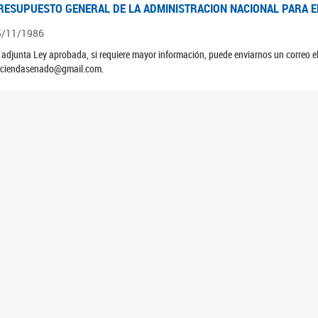
RESUPUESTO GENERAL DE LA ADMINISTRACION NACIONAL PARA EL
5/11/1986
 adjunta Ley aprobada, si requiere mayor información, puede enviarnos un correo 
ciendasenado@gmail.com.
RESUPUESTO GENERAL DE LA ADMINISTRACION NACIONAL PARA EL
5/11/1985
 adjunta Ley aprobada, si requiere mayor información, puede enviarnos un correo 
ciendasenado@gmail.com.
6
<<
<
2
3
4
5