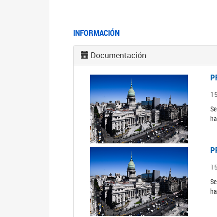
INFORMACIÓN
Documentación
P
1
Se
ha
P
1
Se
ha