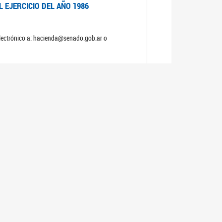
 EJERCICIO DEL AÑO 1986
electrónico a: hacienda@senado.gob.ar o
 EJERCICIO DEL AÑO 1985
electrónico a: hacienda@senado.gob.ar o