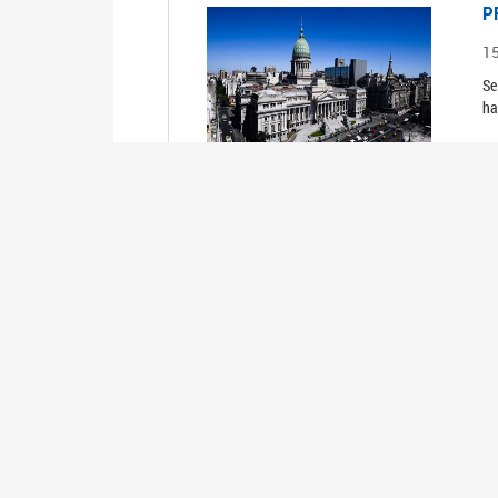
P
1
Se
ha
P
1
Se
ha
Información de Interés