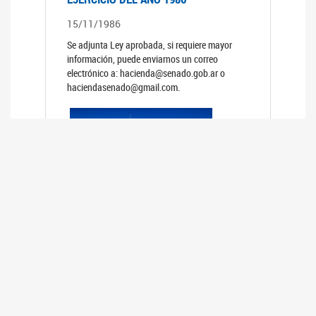
15/11/1986
Se adjunta Ley aprobada, si requiere mayor
información, puede enviarnos un correo
electrónico a: hacienda@senado.gob.ar o
haciendasenado@gmail.com.
PRESUPUESTO GENERAL DE LA
ADMINISTRACION NACIONAL PARA EL
EJERCICIO DEL AÑO 1985
15/11/1985
Se adjunta Ley aprobada, si requiere mayor
información, puede enviarnos un correo