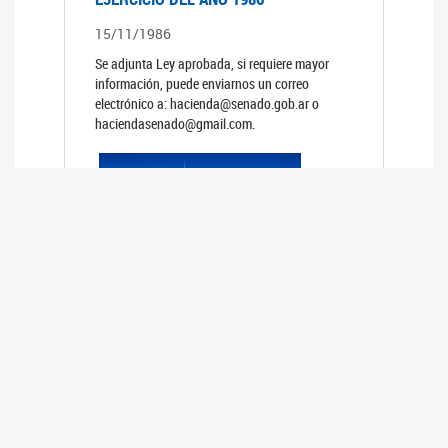
15/11/1986
Se adjunta Ley aprobada, si requiere mayor
información, puede enviarnos un correo
electrónico a: hacienda@senado.gob.ar o
haciendasenado@gmail.com.
PRESUPUESTO GENERAL DE LA
ADMINISTRACION NACIONAL PARA EL
EJERCICIO DEL AÑO 1985
15/11/1985
Se adjunta Ley aprobada, si requiere mayor
información, puede enviarnos un correo