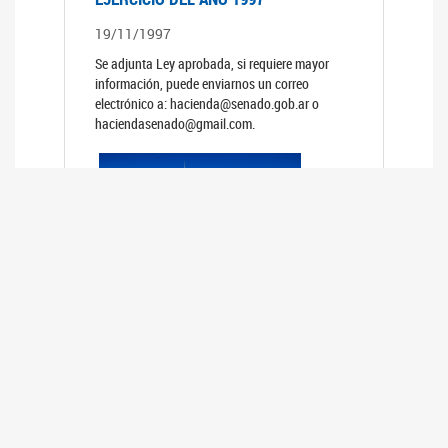
19/11/1997
Se adjunta Ley aprobada, si requiere mayor
información, puede enviarnos un correo
electrónico a: hacienda@senado.gob.ar o
haciendasenado@gmail.com.
PRESUPUESTO GENERAL DE LA
ADMINISTRACION NACIONAL PARA EL
EJERCICIO DEL AÑO 1996
19/11/1996
Se adjunta Ley aprobada, si requiere mayor
información, puede enviarnos un correo