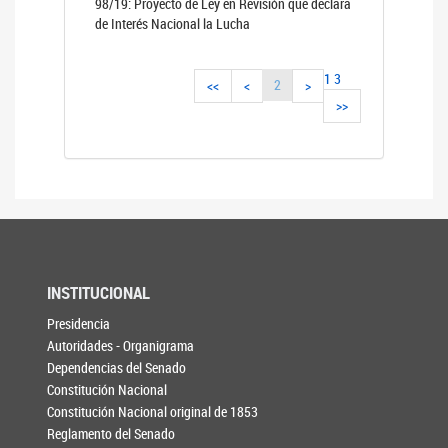
98/19: Proyecto de Ley en Revisión que declara
de Interés Nacional la Lucha
1
3
2
<<
<
>
>>
INSTITUCIONAL
Presidencia
Autoridades - Organigrama
Dependencias del Senado
Constitución Nacional
Constitución Nacional original de 1853
Reglamento del Senado