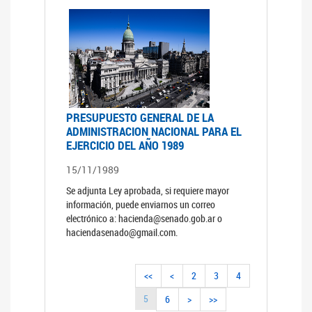
PRESUPUESTO GENERAL DE LA
ADMINISTRACION NACIONAL PARA EL
EJERCICIO DEL AÑO 1989
15/11/1989
Se adjunta Ley aprobada, si requiere mayor
información, puede enviarnos un correo
electrónico a: hacienda@senado.gob.ar o
haciendasenado@gmail.com.
<<
<
2
3
4
5
6
>
>>