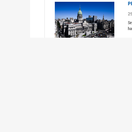
P
2
Se
ha
R
2
TR
P
2
Se
ha