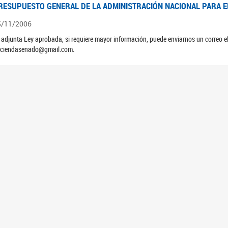
RESUPUESTO GENERAL DE LA ADMINISTRACIÓN NACIONAL PARA EL
5/11/2006
 adjunta Ley aprobada, si requiere mayor información, puede enviarnos un correo 
ciendasenado@gmail.com.
EUNIÓN N°39 PLENARIA DE LAS COMISIONES DE LEGISLACIÓN GE
4/10/2006
ATAMIENTO DE LOS EXPEDIENTES: PROYECTO DE LEY DEUDORES HIPOTECARIO
RESUPUESTO GENERAL DE LA ADMINISTRACIÓN NACIONAL PARA EL
5/11/2005
 adjunta Ley aprobada, si requiere mayor información, puede enviarnos un correo 
ciendasenado@gmail.com.