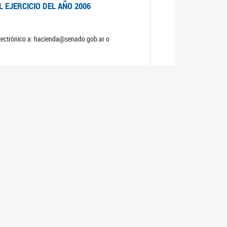
 EJERCICIO DEL AÑO 2006
electrónico a: hacienda@senado.gob.ar o
NERAL Y DE PRESUPUESTO Y HACIENDA
S
 EJERCICIO DEL AÑO 2005
electrónico a: hacienda@senado.gob.ar o