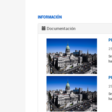
INFORMACIÓN
Documentación
P
2
Se
ha
P
2
Se
ha