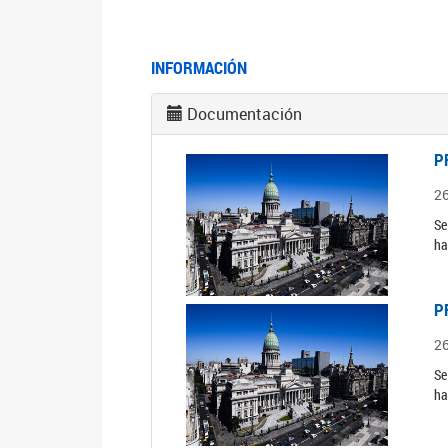
INFORMACIÓN
Documentación
P
2
Se
ha
P
2
Se
ha