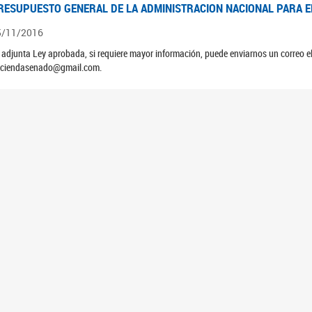
RESUPUESTO GENERAL DE LA ADMINISTRACION NACIONAL PARA EL
5/11/2016
 adjunta Ley aprobada, si requiere mayor información, puede enviarnos un correo 
ciendasenado@gmail.com.
RESUPUESTO GENERAL DE LA ADMINISTRACION NACIONAL PARA EL
5/11/2015
 adjunta Ley aprobada, si requiere mayor información, puede enviarnos un correo 
ciendasenado@gmail.com.
RESUPUESTO GENERAL DE LA ADMINISTRACION NACIONAL PARA EL
5/11/2014
 adjunta Ley aprobada, si requiere mayor información, puede enviarnos un correo 
ciendasenado@gmail.com.