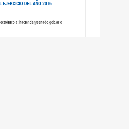
 EJERCICIO DEL AÑO 2016
electrónico a: hacienda@senado.gob.ar o
 EJERCICIO DEL AÑO 2015
electrónico a: hacienda@senado.gob.ar o
 EJERCICIO DEL AÑO 2014
electrónico a: hacienda@senado.gob.ar o