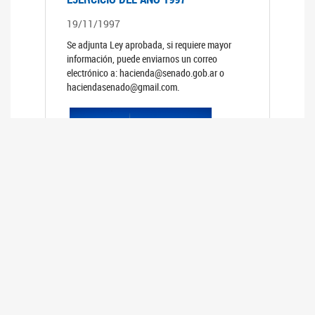
19/11/1997
Se adjunta Ley aprobada, si requiere mayor
información, puede enviarnos un correo
electrónico a: hacienda@senado.gob.ar o
haciendasenado@gmail.com.
PRESUPUESTO GENERAL DE LA
ADMINISTRACION NACIONAL PARA EL
EJERCICIO DEL AÑO 1996
19/11/1996
Se adjunta Ley aprobada, si requiere mayor
información, puede enviarnos un correo